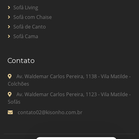
Sofá Living
Sofá com Chaise
Sofá de Canto
Sofá Cama
Contato
Av. Waldemar Carlos Pereira, 1138 - Vila Matilde -
Colchões
Av. Waldemar Carlos Pereira, 1123 - Vila Matilde -
Sofás
contato02@kisonho.com.br